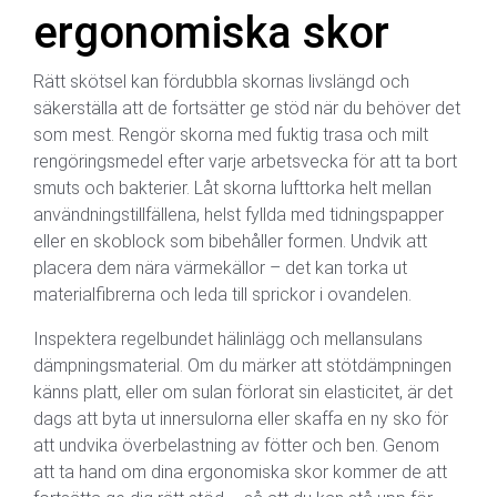
ergonomiska skor
Rätt skötsel kan fördubbla skornas livslängd och
säkerställa att de fortsätter ge stöd när du behöver det
som mest. Rengör skorna med fuktig trasa och milt
rengöringsmedel efter varje arbetsvecka för att ta bort
smuts och bakterier. Låt skorna lufttorka helt mellan
användningstillfällena, helst fyllda med tidningspapper
eller en skoblock som bibehåller formen. Undvik att
placera dem nära värmekällor – det kan torka ut
materialfibrerna och leda till sprickor i ovandelen.
Inspektera regelbundet hälinlägg och mellansulans
dämpningsmaterial. Om du märker att stötdämpningen
känns platt, eller om sulan förlorat sin elasticitet, är det
dags att byta ut innersulorna eller skaffa en ny sko för
att undvika överbelastning av fötter och ben. Genom
att ta hand om dina ergonomiska skor kommer de att