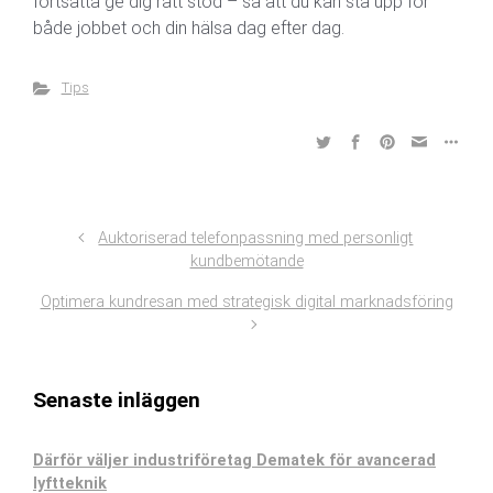
fortsätta ge dig rätt stöd – så att du kan stå upp för
både jobbet och din hälsa dag efter dag.
Tips
Auktoriserad telefonpassning med personligt
kundbemötande
Optimera kundresan med strategisk digital marknadsföring
Senaste inläggen
Därför väljer industriföretag Dematek för avancerad
lyftteknik