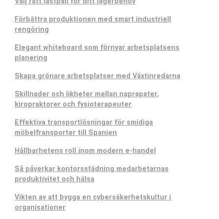
Välj rätt lastpall för ditt lagerbehov
Förbättra produktionen med smart industriell
rengöring
Elegant whiteboard som förnyar arbetsplatsens
planering
Skapa grönare arbetsplatser med Växtinredarna
Skillnader och likheter mellan naprapater,
kiropraktorer och fysioterapeuter
Effektiva transportlösningar för smidiga
möbelfransporter till Spanien
Hållbarhetens roll inom modern e-handel
Så påverkar kontorsstädning medarbetarnas
produktivitet och hälsa
Vikten av att bygga en cybersäkerhetskultur i
organisationer