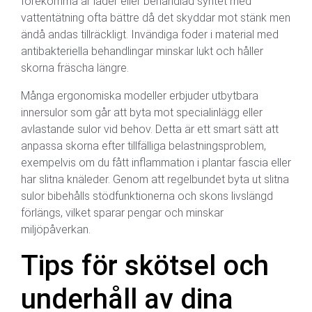
förekomma är läder eller behandlad syntet med
vattentätning ofta bättre då det skyddar mot stänk men
ändå andas tillräckligt. Invändiga foder i material med
antibakteriella behandlingar minskar lukt och håller
skorna fräscha längre.
Många ergonomiska modeller erbjuder utbytbara
innersulor som går att byta mot specialinlägg eller
avlastande sulor vid behov. Detta är ett smart sätt att
anpassa skorna efter tillfälliga belastningsproblem,
exempelvis om du fått inflammation i plantar fascia eller
har slitna knäleder. Genom att regelbundet byta ut slitna
sulor bibehålls stödfunktionerna och skons livslängd
förlängs, vilket sparar pengar och minskar
miljöpåverkan.
Tips för skötsel och
underhåll av dina