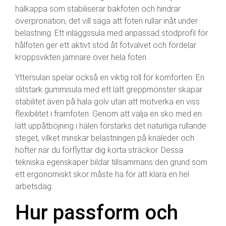
hälkappa som stabiliserar bakfoten och hindrar
överpronation, det vill säga att foten rullar inåt under
belastning. Ett inläggssula med anpassad stödprofil för
hålfoten ger ett aktivt stöd åt fotvalvet och fördelar
kroppsvikten jämnare över hela foten.
Yttersulan spelar också en viktig roll för komforten. En
slitstark gummisula med ett lätt greppmönster skapar
stabilitet även på hala golv utan att motverka en viss
flexibilitet i framfoten. Genom att välja en sko med en
lätt uppåtböjning i hälen förstärks det naturliga rullande
steget, vilket minskar belastningen på knäleder och
höfter när du förflyttar dig korta sträckor. Dessa
tekniska egenskaper bildar tillsammans den grund som
ett ergonomiskt skor måste ha för att klara en hel
arbetsdag.
Hur passform och