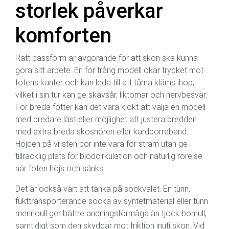
storlek påverkar
komforten
Rätt passform är avgörande för att skon ska kunna
göra sitt arbete. En för trång modell ökar trycket mot
fotens kanter och kan leda till att tårna kläms ihop,
vilket i sin tur kan ge skavsår, liktornar och nervbesvär.
För breda fötter kan det vara klokt att välja en modell
med bredare läst eller möjlighet att justera bredden
med extra breda skosnören eller kardborreband.
Höjden på vristen bör inte vara för stram utan ge
tillräcklig plats för blodcirkulation och naturlig rörelse
när foten höjs och sänks.
Det är också värt att tänka på sockvalet. En tunn,
fukttransporterande socka av syntetmaterial eller tunn
merinoull ger bättre andningsförmåga än tjock bomull,
samtidigt som den skyddar mot friktion inuti skon. Vid